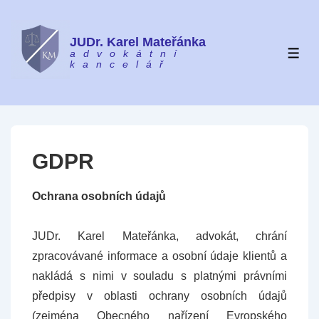
↓
Skip
JUDr. Karel Mateřánka
to
advokátní
ME
kancelář
Main
Content
GDPR
Ochrana osobních údajů
JUDr. Karel Mateřánka, advokát, chrání
zpracovávané informace a osobní údaje klientů a
nakládá s nimi v souladu s platnými právními
předpisy v oblasti ochrany osobních údajů
(zejména Obecného nařízení Evropského