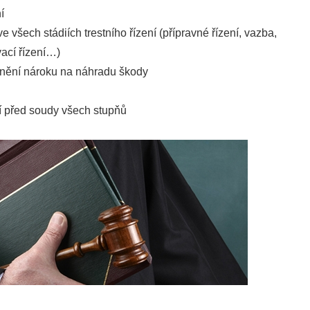
í
e všech stádiích trestního řízení (přípravné řízení, vazba,
vací řízení…)
nění nároku na náhradu škody
ní před soudy všech stupňů