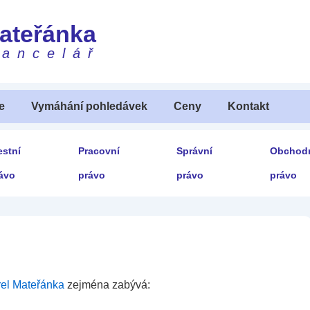
Mateřánka
kancelář
e
Vymáhání pohledávek
Ceny
Kontakt
estní
Pracovní
Správní
Obchod
ávo
právo
právo
právo
rel Mateřánka
zejména zabývá: