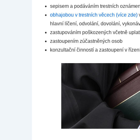
sepisem a podáváním trestních oznámen
obhajobou v trestních věcech (více zde)
v
hlavní líčení, odvolání, dovolání, vykoná
zastupováním poškozených včetně uplat
zastoupením zúčastněných osob
konzultační činností a zastoupení v říze