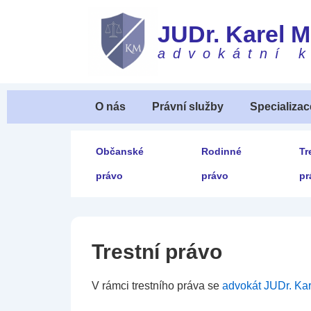
↓
JUDr. Karel 
Skip
to
advokátní 
Main
Content
Main
O nás
Právní služby
Specializac
Navigation
Secondary
Občanské
Rodinné
Tr
Navigation
právo
právo
pr
Trestní právo
V rámci trestního práva se
advokát JUDr. Ka