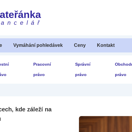
Mateřánka
kancelář
e
Vymáhání pohledávek
Ceny
Kontakt
estní
Pracovní
Správní
Obchod
ávo
právo
právo
právo
ech, kde záleží na
u