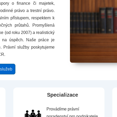
pory o finance či majetek,
dinné právo a trestní právo.
lním přístupem, respektem k
čných průtahů. Promyšlená
xe (od roku 2007) a realistický
 na úspěch. Naše práce je
. Právní služby poskytujeme
ČR.
 služeb
Specializace
Provádíme právní
poradenství pro podnikatele,