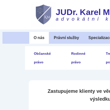
↓
JUDr. Karel 
Skip
to
advokátní 
Main
Content
Main
O nás
Právní služby
Specializac
Navigation
Secondary
Občanské
Rodinné
Tr
Navigation
právo
právo
pr
Zastupujeme klienty ve věc
výsledk