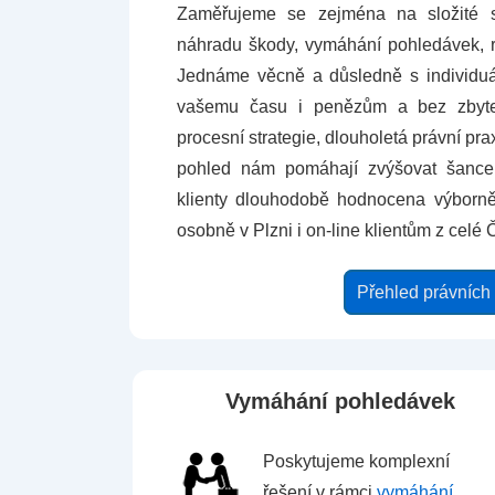
Zaměřujeme se zejména na složité s
náhradu škody, vymáhání pohledávek, ro
Jednáme věcně a důsledně s individuá
vašemu času i penězům a bez zbyte
procesní strategie, dlouholetá právní pra
pohled nám pomáhají zvýšovat šance
klienty dlouhodobě hodnocena výborně
osobně v Plzni i on-line klientům z celé 
Přehled právních
Vymáhání pohledávek
Poskytujeme komplexní
řešení v rámci
vymáhání