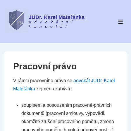
↓
Skip
JUDr. Karel Mateřánka
to
advokátní
ME
kancelář
Main
Content
Pracovní právo
V rámci pracovního práva se
advokát JUDr. Karel
Mateřánka
zejména zabývá:
soupisem a posouzením pracovně-právních
dokumentů (pracovní smlouvy, výpovědi,
okamžité zrušení pracovního poměru, změna
pracovního poměru, hmotná odpovědnost…)