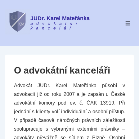
↓
Skip
JUDr. Karel Mateřánka
to
advokátní
ME
kancelář
Main
Content
O advokátní kanceláři
Advokát JUDr. Karel Mateřánka působí v
advokacii již od roku 2007 a je zapsán u České
advokátní komory pod ev. č. ČAK 13919. Při
jednání s klienty volí individuální a osobní přístup.
V případě časově náročných právních záležitostí
spolupracuje s vybranými externími právníky –
advokáty převážně se sídlem z Plzně. Osobní